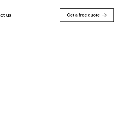
ct us
Get a free quote