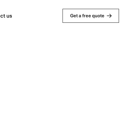
ct us
Get a free quote